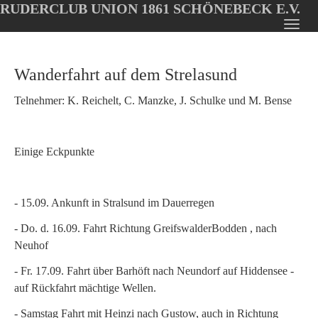
RUDERCLUB UNION 1861 SCHÖNEBECK E.V.
Oops, an error occurred! Code: 202608051030496392eec5
Toggl
Skip
navig
to
Wanderfahrt auf dem Strelasund
main
content
Telnehmer: K. Reichelt, C. Manzke, J. Schulke und M. Bense
Einige Eckpunkte
- 15.09. Ankunft in Stralsund im Dauerregen
- Do. d. 16.09. Fahrt Richtung GreifswalderBodden , nach
Neuhof
- Fr. 17.09. Fahrt über Barhöft nach Neundorf auf Hiddensee -
auf Rückfahrt mächtige Wellen.
- Samstag Fahrt mit Heinzi nach Gustow, auch in Richtung