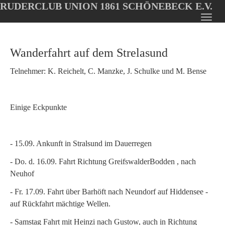
RUDERCLUB UNION 1861 SCHÖNEBECK E.V.
Oops, an error occurred! Code: 20260809115317c4016394
Toggl
Skip
navig
to
Wanderfahrt auf dem Strelasund
main
content
Telnehmer: K. Reichelt, C. Manzke, J. Schulke und M. Bense
Einige Eckpunkte
- 15.09. Ankunft in Stralsund im Dauerregen
- Do. d. 16.09. Fahrt Richtung GreifswalderBodden , nach
Neuhof
- Fr. 17.09. Fahrt über Barhöft nach Neundorf auf Hiddensee -
auf Rückfahrt mächtige Wellen.
- Samstag Fahrt mit Heinzi nach Gustow, auch in Richtung