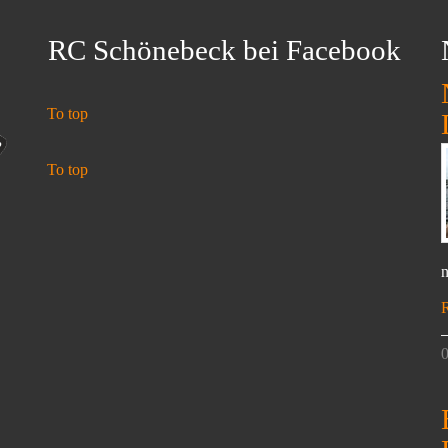
RC Schönebeck bei Facebook
To top
To top
n
0