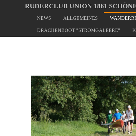
Oops, an error occurred! Code: 202608081748576ceca57c
RUDERCLUB UNION 1861 SCHÖNE
NEWS
ALLGEMEINES
WANDERRU
Skip
You
Home
Wanderrudern/ Veranstaltungen
Später Beg
to
are
DRACHENBOOT "STROMGALEERE"
K
main
here:
content