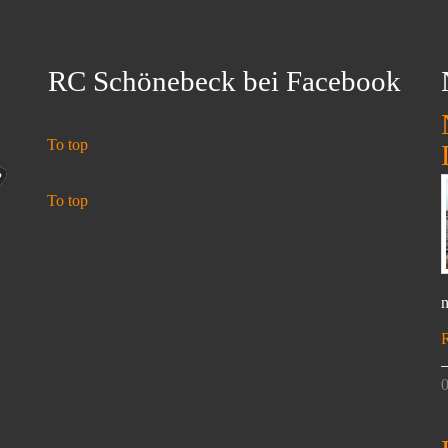
RC Schönebeck bei Facebook
To top
To top
n
0