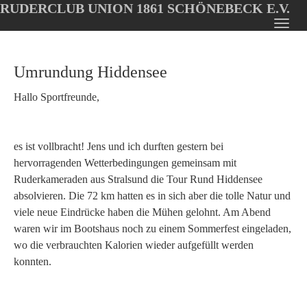
RUDERCLUB UNION 1861 SCHÖNEBECK E.V.
Oops, an error occurred! Code: 20260808152823cf16978d
Toggl
Skip
navig
to
Umrundung Hiddensee
main
content
Hallo Sportfreunde,
es ist vollbracht! Jens und ich durften gestern bei
hervorragenden Wetterbedingungen gemeinsam mit
Ruderkameraden aus Stralsund die Tour Rund Hiddensee
absolvieren. Die 72 km hatten es in sich aber die tolle Natur und
viele neue Eindrücke haben die Mühen gelohnt. Am Abend
waren wir im Bootshaus noch zu einem Sommerfest eingeladen,
wo die verbrauchten Kalorien wieder aufgefüllt werden
konnten.