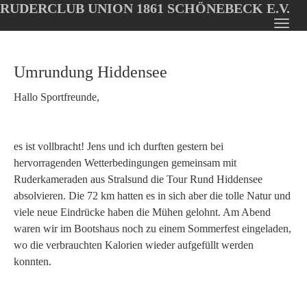
RUDERCLUB UNION 1861 SCHÖNEBECK E.V.
Oops, an error occurred! Code: 20260808152823cf16978d
Toggl
Skip
navig
to
Umrundung Hiddensee
main
content
Hallo Sportfreunde,
es ist vollbracht! Jens und ich durften gestern bei
hervorragenden Wetterbedingungen gemeinsam mit
Ruderkameraden aus Stralsund die Tour Rund Hiddensee
absolvieren. Die 72 km hatten es in sich aber die tolle Natur und
viele neue Eindrücke haben die Mühen gelohnt. Am Abend
waren wir im Bootshaus noch zu einem Sommerfest eingeladen,
wo die verbrauchten Kalorien wieder aufgefüllt werden
konnten.