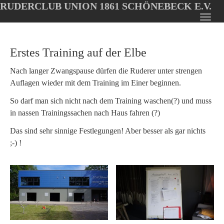
RUDERCLUB UNION 1861 SCHÖNEBECK E.V.
Oops, an error occurred! Code: 202608100336171af16069
Toggl
Skip
navig
to
Erstes Training auf der Elbe
main
content
Nach langer Zwangspause dürfen die Ruderer unter strengen
Auflagen wieder mit dem Training im Einer beginnen.
So darf man sich nicht nach dem Training waschen(?) und muss
in nassen Trainingssachen nach Haus fahren (?)
Das sind sehr sinnige Festlegungen! Aber besser als gar nichts
;-) !