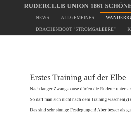
Oops, an error occurred! Code: 20260808024228bad0d2b5
RUDERCLUB UNION 1861 SCHÖNE
NEWS
ALLGEMEINES
WANDERRU
Skip
You
Home
Wanderrudern/ Veranstaltungen
Traingsneus
to
are
DRACHENBOOT "STROMGALEERE"
K
main
here:
content
Erstes Training auf der Elbe
Nach langer Zwangspause dürfen die Ruderer unter st
So darf man sich nicht nach dem Training waschen(?) 
Das sind sehr sinnige Festlegungen! Aber besser als gar 