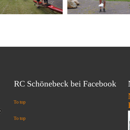
RC Schönebeck bei Facebook
To top
To top