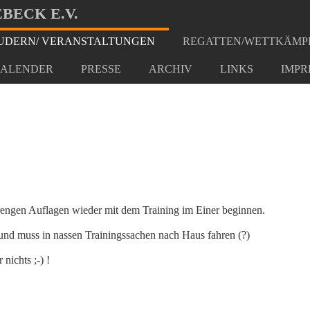
BECK E.V.
DERN/ VERANSTALTUNGEN
REGATTEN/WETTKÄMP
tart
ALENDER
PRESSE
ARCHIV
LINKS
IMPR
rengen Auflagen wieder mit dem Training im Einer beginnen.
und muss in nassen Trainingssachen nach Haus fahren (?)
nichts ;-) !