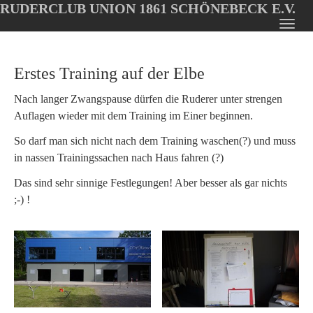
RUDERCLUB UNION 1861 SCHÖNEBECK E.V.
Oops, an error occurred! Code: 202608100336171af16069
Toggl
Skip
navig
to
Erstes Training auf der Elbe
main
content
Nach langer Zwangspause dürfen die Ruderer unter strengen
Auflagen wieder mit dem Training im Einer beginnen.
So darf man sich nicht nach dem Training waschen(?) und muss
in nassen Trainingssachen nach Haus fahren (?)
Das sind sehr sinnige Festlegungen! Aber besser als gar nichts
;-) !