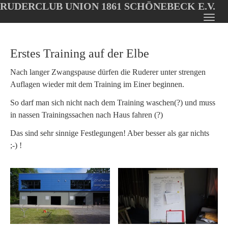
RUDERCLUB UNION 1861 SCHÖNEBECK E.V.
Oops, an error occurred! Code: 20260808024228bad0d2b5
Toggl
Skip
navig
to
Erstes Training auf der Elbe
main
content
Nach langer Zwangspause dürfen die Ruderer unter strengen
Auflagen wieder mit dem Training im Einer beginnen.
So darf man sich nicht nach dem Training waschen(?) und muss
in nassen Trainingssachen nach Haus fahren (?)
Das sind sehr sinnige Festlegungen! Aber besser als gar nichts
;-) !