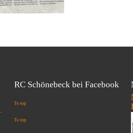
RC Schönebeck bei Facebook
To top
To top