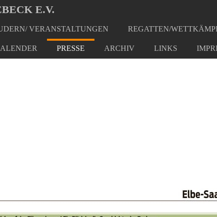
BECK E.V.
DERN/ VERANSTALTUNGEN
REGATTEN/WETTKÄMP
ALENDER
PRESSE
ARCHIV
LINKS
IMPR