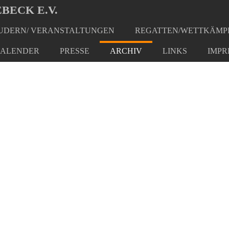
BECK E.V.
DERN/ VERANSTALTUNGEN
REGATTEN/WETTKÄMP
ALENDER
PRESSE
ARCHIV
LINKS
IMPR