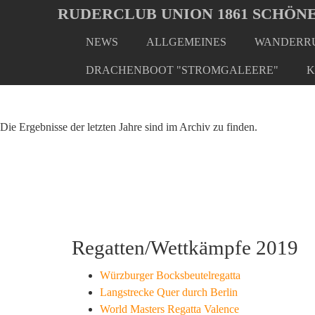
Oops, an error occurred! Code: 202608081122295e1bb3ef
RUDERCLUB UNION 1861 SCHÖNE
NEWS
ALLGEMEINES
WANDERRU
Skip
You
Home
Archiv
2019
to
are
DRACHENBOOT "STROMGALEERE"
K
main
here:
content
Die Ergebnisse der letzten Jahre sind im Archiv zu finden.
Regatten/Wettkämpfe 2019
Würzburger Bocksbeutelregatta
Langstrecke Quer durch Berlin
World Masters Regatta Valence