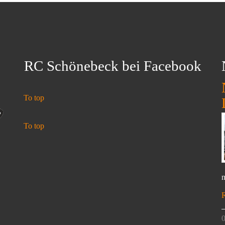
RC Schönebeck bei Facebook
To top
To top
n
0