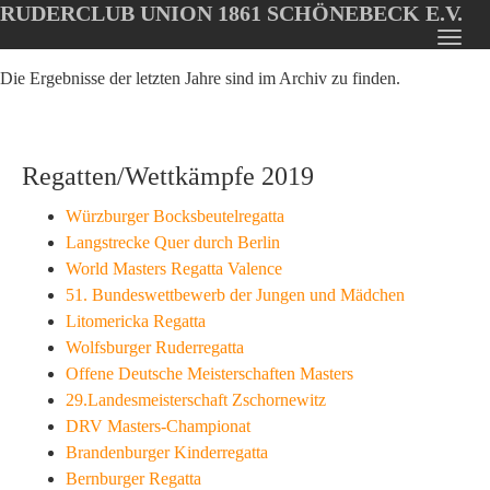
RUDERCLUB UNION 1861 SCHÖNEBECK E.V.
Oops, an error occurred! Code: 202608051023199182e09b
Toggl
Skip
navig
Die Ergebnisse der letzten Jahre sind im Archiv zu finden.
to
main
content
Regatten/Wettkämpfe 2019
Würzburger Bocksbeutelregatta
Langstrecke Quer durch Berlin
World Masters Regatta Valence
51. Bundeswettbewerb der Jungen und Mädchen
Litomericka Regatta
Wolfsburger Ruderregatta
Offene Deutsche Meisterschaften Masters
29.Landesmeisterschaft Zschornewitz
DRV Masters-Championat
Brandenburger Kinderregatta
Bernburger Regatta