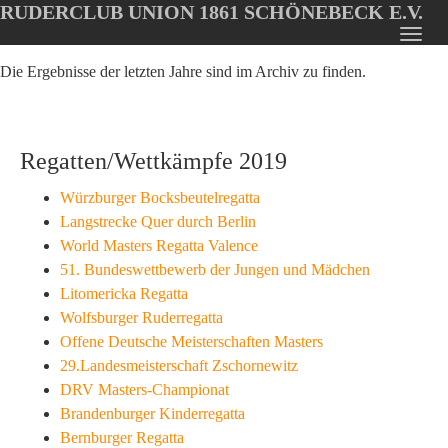
RUDERCLUB UNION 1861 SCHÖNEBECK E.V.
Oops, an error occurred! Code: 2026080611101351b9d6ec
Toggl
Skip
navig
Die Ergebnisse der letzten Jahre sind im Archiv zu finden.
to
main
content
Regatten/Wettkämpfe 2019
Würzburger Bocksbeutelregatta
Langstrecke Quer durch Berlin
World Masters Regatta Valence
51. Bundeswettbewerb der Jungen und Mädchen
Litomericka Regatta
Wolfsburger Ruderregatta
Offene Deutsche Meisterschaften Masters
29.Landesmeisterschaft Zschornewitz
DRV Masters-Championat
Brandenburger Kinderregatta
Bernburger Regatta