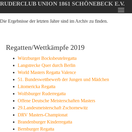
RUDERCLUB UNION 1861 SCHÖNEBECK E.V.
Oops, an error occurred! Code: 202608071117058136d6a1
Toggl
Skip
navig
Die Ergebnisse der letzten Jahre sind im Archiv zu finden.
to
main
content
Regatten/Wettkämpfe 2019
Würzburger Bocksbeutelregatta
Langstrecke Quer durch Berlin
World Masters Regatta Valence
51. Bundeswettbewerb der Jungen und Mädchen
Litomericka Regatta
Wolfsburger Ruderregatta
Offene Deutsche Meisterschaften Masters
29.Landesmeisterschaft Zschornewitz
DRV Masters-Championat
Brandenburger Kinderregatta
Bernburger Regatta