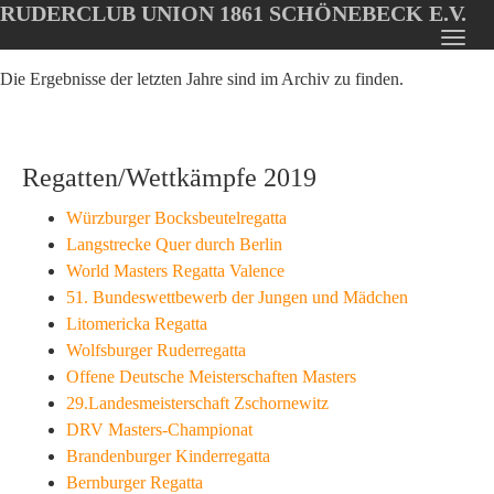
RUDERCLUB UNION 1861 SCHÖNEBECK E.V.
Oops, an error occurred! Code: 20260809141618f2878f8d
Toggl
Skip
navig
Die Ergebnisse der letzten Jahre sind im Archiv zu finden.
to
main
content
Regatten/Wettkämpfe 2019
Würzburger Bocksbeutelregatta
Langstrecke Quer durch Berlin
World Masters Regatta Valence
51. Bundeswettbewerb der Jungen und Mädchen
Litomericka Regatta
Wolfsburger Ruderregatta
Offene Deutsche Meisterschaften Masters
29.Landesmeisterschaft Zschornewitz
DRV Masters-Championat
Brandenburger Kinderregatta
Bernburger Regatta