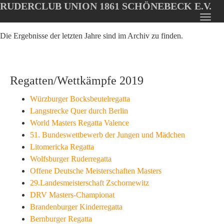
RUDERCLUB UNION 1861 SCHÖNEBECK E.V.
Oops, an error occurred! Code: 202608081122295e1bb3ef
Toggl
Skip
navig
Die Ergebnisse der letzten Jahre sind im Archiv zu finden.
to
main
content
Regatten/Wettkämpfe 2019
Würzburger Bocksbeutelregatta
Langstrecke Quer durch Berlin
World Masters Regatta Valence
51. Bundeswettbewerb der Jungen und Mädchen
Litomericka Regatta
Wolfsburger Ruderregatta
Offene Deutsche Meisterschaften Masters
29.Landesmeisterschaft Zschornewitz
DRV Masters-Championat
Brandenburger Kinderregatta
Bernburger Regatta