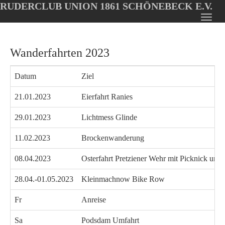
RUDERCLUB UNION 1861 SCHÖNEBECK E.V.
Oops, an error occurred! Code: 2026080809062339c42b44
Toggl
Skip
navig
to
Wanderfahrten 2023
main
content
Datum
Ziel
21.01.2023
Eierfahrt Ranies
29.01.2023
Lichtmess Glinde
11.02.2023
Brockenwanderung
08.04.2023
Osterfahrt Pretziener Wehr mit Picknick und 
28.04.-01.05.2023
Kleinmachnow Bike Row
Fr
Anreise
Sa
Podsdam Umfahrt