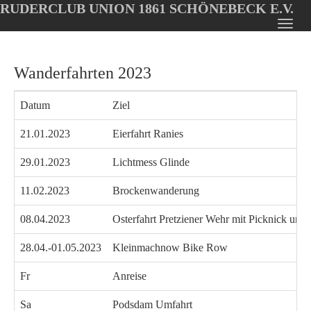
RUDERCLUB UNION 1861 SCHÖNEBECK E.V.
Oops, an error occurred! Code: 202608070624048139d526
Toggl
Skip
navig
to
Wanderfahrten 2023
main
content
Datum
Ziel
21.01.2023
Eierfahrt Ranies
29.01.2023
Lichtmess Glinde
11.02.2023
Brockenwanderung
08.04.2023
Osterfahrt Pretziener Wehr mit Picknick und 
28.04.-01.05.2023
Kleinmachnow Bike Row
Fr
Anreise
Sa
Podsdam Umfahrt