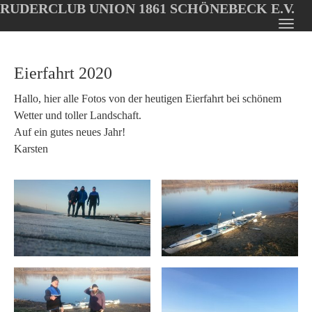
RUDERCLUB UNION 1861 SCHÖNEBECK E.V.
Oops, an error occurred! Code: 20260807031215ff8d0e24
Toggl
Skip
navig
to
Eierfahrt 2020
main
content
Hallo, hier alle Fotos von der heutigen Eierfahrt bei schönem
Wetter und toller Landschaft.
Auf ein gutes neues Jahr!
Karsten