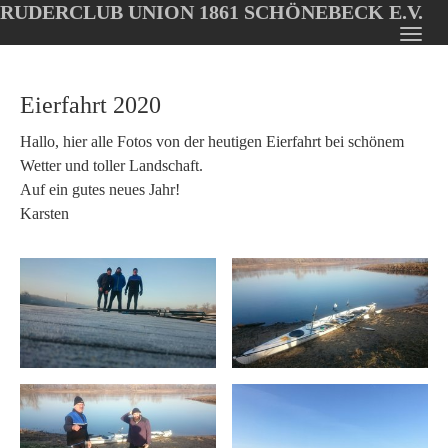
RUDERCLUB UNION 1861 SCHÖNEBECK E.V.
Oops, an error occurred! Code: 20260809053259e2ae8200
Toggl
Skip
navig
to
Eierfahrt 2020
main
content
Hallo, hier alle Fotos von der heutigen Eierfahrt bei schönem
Wetter und toller Landschaft.
Auf ein gutes neues Jahr!
Karsten