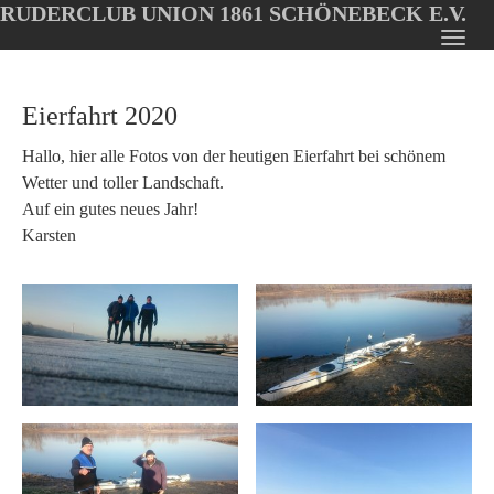
RUDERCLUB UNION 1861 SCHÖNEBECK E.V.
Oops, an error occurred! Code: 202608060252053c47bb15
Toggl
Skip
navig
to
Eierfahrt 2020
main
content
Hallo, hier alle Fotos von der heutigen Eierfahrt bei schönem
Wetter und toller Landschaft.
Auf ein gutes neues Jahr!
Karsten