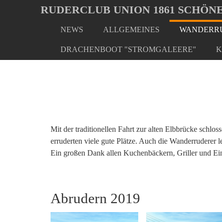
Oops, an error occurred! Code: 202608091310520dc35762
RUDERCLUB UNION 1861 SCHÖNE
NEWS
ALLGEMEINES
WANDERRU
Skip
You
Home
Wanderrudern/ Veranstaltungen
Abrudern 
to
are
DRACHENBOOT "STROMGALEERE"
K
main
here:
content
Mit der traditionellen Fahrt zur alten Elbbrücke sch
erruderten viele gute Plätze. Auch die Wanderruderer 
Ein großen Dank allen Kuchenbäckern, Griller und Ei
Abrudern 2019