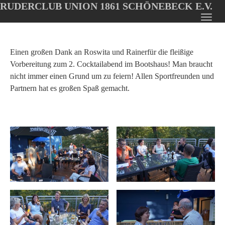
RUDERCLUB UNION 1861 SCHÖNEBECK E.V.
Oops, an error occurred! Code: 202608080906219b2a5872
Toggl
Skip
navig
to
main
Einen großen Dank an Roswita und Rainerfür die fleißige
content
Vorbereitung zum 2. Cocktailabend im Bootshaus! Man braucht
nicht immer einen Grund um zu feiern! Allen Sportfreunden und
Partnern hat es großen Spaß gemacht.