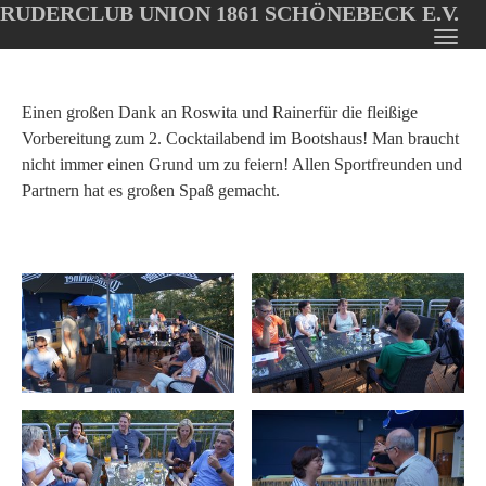
RUDERCLUB UNION 1861 SCHÖNEBECK E.V.
Oops, an error occurred! Code: 2026080604191045c23fc7
Toggl
Skip
navig
to
main
Einen großen Dank an Roswita und Rainerfür die fleißige
content
Vorbereitung zum 2. Cocktailabend im Bootshaus! Man braucht
nicht immer einen Grund um zu feiern! Allen Sportfreunden und
Partnern hat es großen Spaß gemacht.