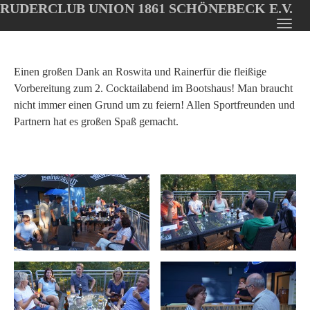
RUDERCLUB UNION 1861 SCHÖNEBECK E.V.
Oops, an error occurred! Code: 2026080604191045c23fc7
Toggl
Skip
navig
to
main
Einen großen Dank an Roswita und Rainerfür die fleißige
content
Vorbereitung zum 2. Cocktailabend im Bootshaus! Man braucht
nicht immer einen Grund um zu feiern! Allen Sportfreunden und
Partnern hat es großen Spaß gemacht.