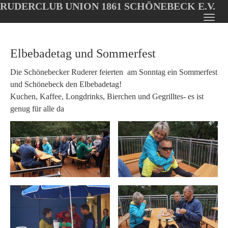
RUDERCLUB UNION 1861 SCHÖNEBECK E.V.
Oops, an error occurred! Code: 2026080918250411f580a9
Toggl
Skip
navig
to
Elbebadetag und Sommerfest
main
content
Die Schönebecker Ruderer feierten am Sonntag ein Sommerfest
und Schönebeck den Elbebadetag!
Kuchen, Kaffee, Longdrinks, Bierchen und Gegrilltes- es ist
genug für alle da