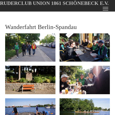
RUDERCLUB UNION 1861 SCHÖNEBECK E.V.
Oops, an error occurred! Code: 2026080604450649365f44
Toggl
Skip
navig
to
Wanderfahrt Berlin-Spandau
main
content