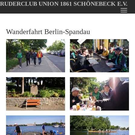
RUDERCLUB UNION 1861 SCHÖNEBECK E.V.
Oops, an error occurred! Code: 202608070502370790071f
Toggl
Skip
navig
to
Wanderfahrt Berlin-Spandau
main
content