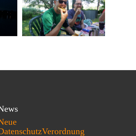
News
Neue
DatenschutzVerordnung