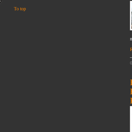
To top
n
0