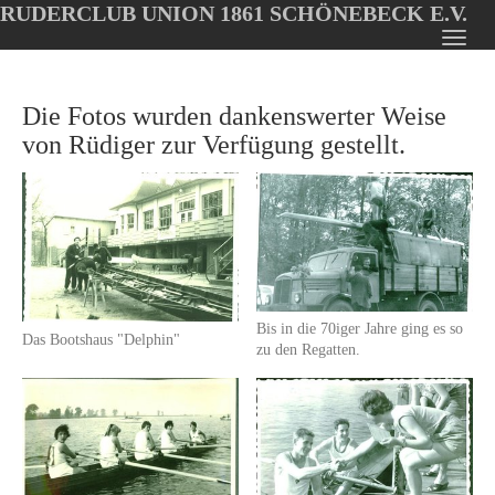
RUDERCLUB UNION 1861 SCHÖNEBECK E.V.
Oops, an error occurred! Code: 2026080809095878459b91
Toggl
Skip
navig
to
Die Fotos wurden dankenswerter Weise
main
content
von Rüdiger zur Verfügung gestellt.
Bis in die 70iger Jahre ging es so
Das Bootshaus "Delphin"
zu den Regatten.