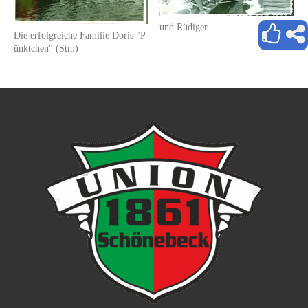
und Rüdiger
Die erfolgreiche Familie Doris "P
ünktchen" (Stm)