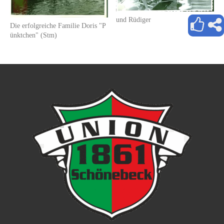
und Rüdiger
Die erfolgreiche Familie Doris "P
ünktchen" (Stm)