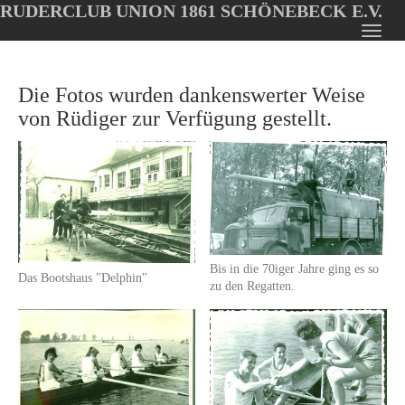
RUDERCLUB UNION 1861 SCHÖNEBECK E.V.
Oops, an error occurred! Code: 202608101116515a2a44f3
Toggl
Skip
navig
to
Die Fotos wurden dankenswerter Weise
main
content
von Rüdiger zur Verfügung gestellt.
Bis in die 70iger Jahre ging es so
Das Bootshaus "Delphin"
zu den Regatten.