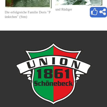
und Rüdiger
Die erfolgreiche Familie Doris "P
ünktchen" (Stm)