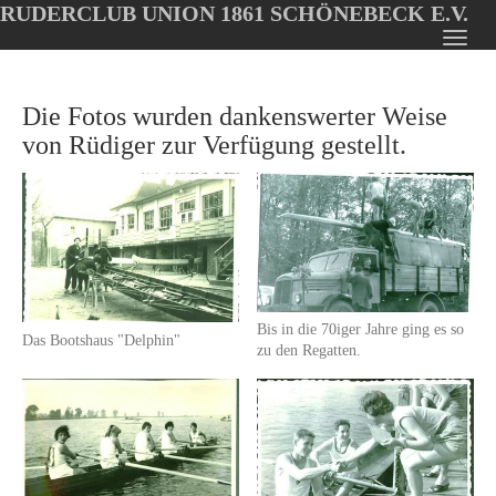
RUDERCLUB UNION 1861 SCHÖNEBECK E.V.
Oops, an error occurred! Code: 202608101116515a2a44f3
Toggl
Skip
navig
to
Die Fotos wurden dankenswerter Weise
main
content
von Rüdiger zur Verfügung gestellt.
Bis in die 70iger Jahre ging es so
Das Bootshaus "Delphin"
zu den Regatten.