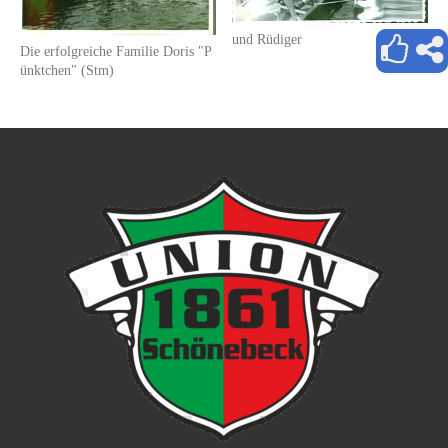
und Rüdiger
Die erfolgreiche Familie Doris "P
ünktchen" (Stm)