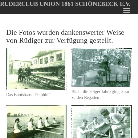
RUDERCLUB UNION 1861 SCHÖNEBECK E.V.
Oops, an error occurred! Code: 2026080809095878459b91
Toggl
Skip
navig
to
Die Fotos wurden dankenswerter Weise
main
content
von Rüdiger zur Verfügung gestellt.
Bis in die 70iger Jahre ging es so
Das Bootshaus "Delphin"
zu den Regatten.