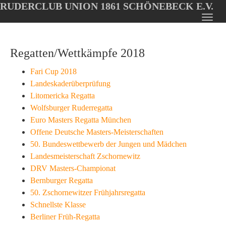
RUDERCLUB UNION 1861 SCHÖNEBECK E.V.
Oops, an error occurred! Code: 2026080713345306257fb3
Toggl
Skip
navig
to
Regatten/Wettkämpfe 2018
main
content
Fari Cup 2018
Landeskaderüberprüfung
Litomericka Regatta
Wolfsburger Ruderregatta
Euro Masters Regatta München
Offene Deutsche Masters-Meisterschaften
50. Bundeswettbewerb der Jungen und Mädchen
Landesmeisterschaft Zschornewitz
DRV Masters-Championat
Bernburger Regatta
50. Zschornewitzer Frühjahrsregatta
Schnellste Klasse
Berliner Früh-Regatta