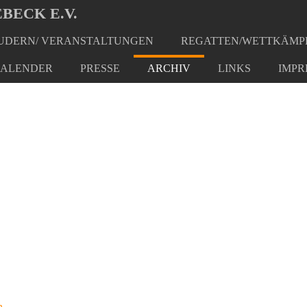
BECK E.V.
DERN/ VERANSTALTUNGEN
REGATTEN/WETTKÄMP
ALENDER
PRESSE
ARCHIV
LINKS
IMPR
n