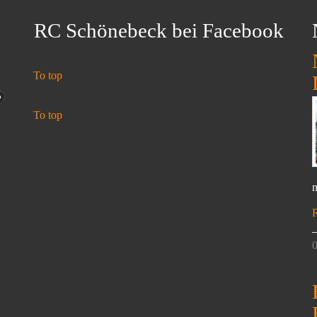
RC Schönebeck bei Facebook
To top
To top
n
0