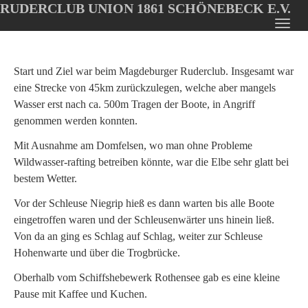
RUDERCLUB UNION 1861 SCHÖNEBECK E.V.
Oops, an error occurred! Code: 20260807085645965d5fa9
Toggl
Skip
navig
to
main
Start und Ziel war beim Magdeburger Ruderclub. Insgesamt war
content
eine Strecke von 45km zurückzulegen, welche aber mangels
Wasser erst nach ca. 500m Tragen der Boote, in Angriff
genommen werden konnten.
Mit Ausnahme am Domfelsen, wo man ohne Probleme
Wildwasser-rafting betreiben könnte, war die Elbe sehr glatt bei
bestem Wetter.
Vor der Schleuse Niegrip hieß es dann warten bis alle Boote
eingetroffen waren und der Schleusenwärter uns hinein ließ.
Von da an ging es Schlag auf Schlag, weiter zur Schleuse
Hohenwarte und über die Trogbrücke.
Oberhalb vom Schiffshebewerk Rothensee gab es eine kleine
Pause mit Kaffee und Kuchen.