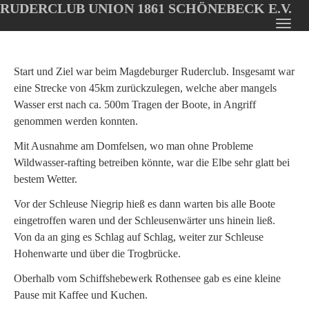
RUDERCLUB UNION 1861 SCHÖNEBECK E.V.
Oops, an error occurred! Code: 20260807085645965d5fa9
Toggl
Skip
navig
to
main
Start und Ziel war beim Magdeburger Ruderclub. Insgesamt war
content
eine Strecke von 45km zurückzulegen, welche aber mangels
Wasser erst nach ca. 500m Tragen der Boote, in Angriff
genommen werden konnten.
Mit Ausnahme am Domfelsen, wo man ohne Probleme
Wildwasser-rafting betreiben könnte, war die Elbe sehr glatt bei
bestem Wetter.
Vor der Schleuse Niegrip hieß es dann warten bis alle Boote
eingetroffen waren und der Schleusenwärter uns hinein ließ.
Von da an ging es Schlag auf Schlag, weiter zur Schleuse
Hohenwarte und über die Trogbrücke.
Oberhalb vom Schiffshebewerk Rothensee gab es eine kleine
Pause mit Kaffee und Kuchen.