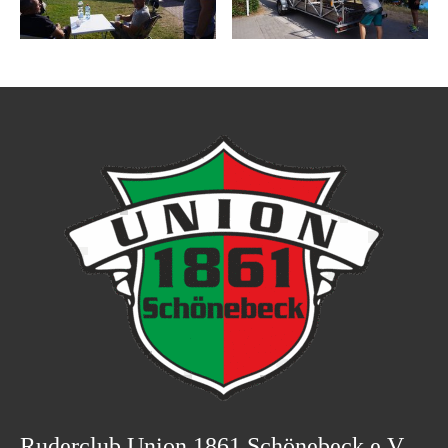
Ruderclub Union 1861 Schönebeck e.V.