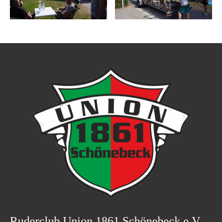
Ruderclub Union 1861 Schönebeck e.V.