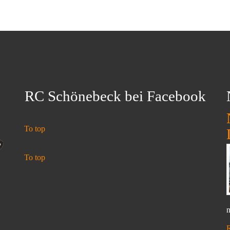
RC Schönebeck bei Facebook
To top
To top
n