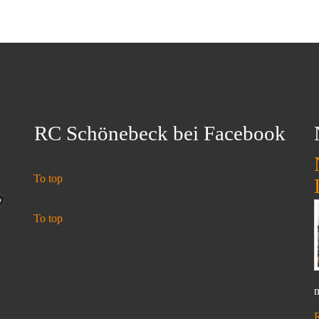
RC Schönebeck bei Facebook
To top
To top
n