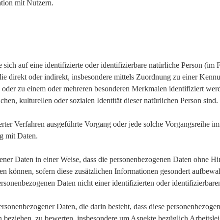
ion mit Nutzern.
n
ich auf eine identifizierte oder identifizierbare natürliche Person (im
, die direkt oder indirekt, insbesondere mittels Zuordnung zu einer 
 oder zu einem oder mehreren besonderen Merkmalen identifiziert wer
hen, kulturellen oder sozialen Identität dieser natürlichen Person sind.
isierter Verfahren ausgeführte Vorgang oder jede solche Vorgangsrei
g mit Daten.
ner Daten in einer Weise, dass die personenbezogenen Daten ohne Hin
den können, sofern diese zusätzlichen Informationen gesondert aufbewa
rsonenbezogenen Daten nicht einer identifizierten oder identifizierbar
g personenbezogener Daten, die darin besteht, dass diese personenbezo
on beziehen, zu bewerten, insbesondere um Aspekte bezüglich Arbeitslei