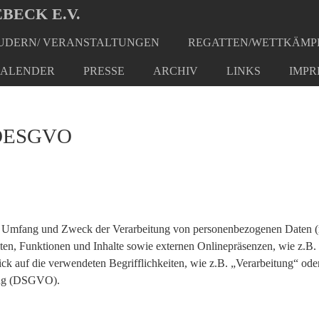
BECK E.V.
DERN/ VERANSTALTUNGEN
REGATTEN/WETTKÄMP
ALENDER
PRESSE
ARCHIV
LINKS
IMPR
h DESGVO
den Umfang und Zweck der Verarbeitung von personenbezogenen Daten (
n, Funktionen und Inhalte sowie externen Onlinepräsenzen, wie z.B. 
k auf die verwendeten Begrifflichkeiten, wie z.B. „Verarbeitung“ oder
nung (DSGVO).