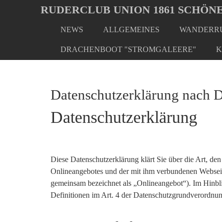
Oops, an error occurred! Code: 2026080707260400232054
RUDERCLUB UNION 1861 SCHÖNE
NEWS
ALLGEMEINES
WANDERRU
Skip
to
DRACHENBOOT "STROMGALEERE"
K
main
content
Datenschutzerklärung nac
Datenschutzerklärung
Diese Datenschutzerklärung klärt Sie über die Art, 
Onlineangebotes und der mit ihm verbundenen Webseite
gemeinsam bezeichnet als „Onlineangebot“). Im Hinblic
Definitionen im Art. 4 der Datenschutzgrundverord