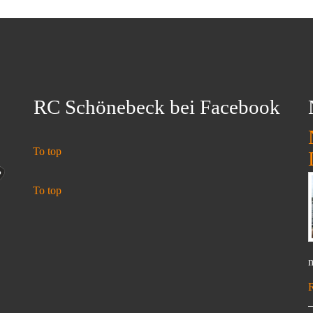
RC Schönebeck bei Facebook
To top
To top
n