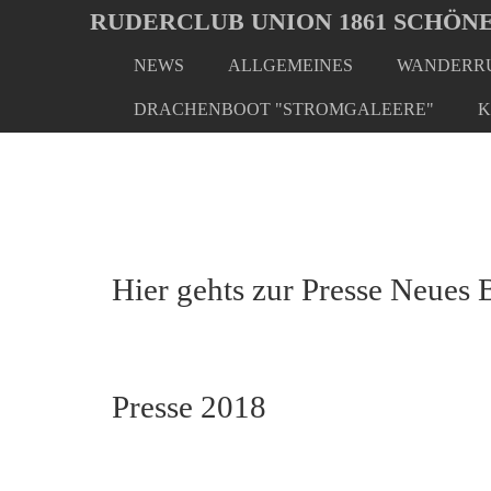
Oops, an error occurred! Code: 20260807030749f7bb70ea
RUDERCLUB UNION 1861 SCHÖNE
NEWS
ALLGEMEINES
WANDERRU
Skip
You
Home
Presse
Presse 2018
to
are
DRACHENBOOT "STROMGALEERE"
K
main
here:
content
Hier gehts zur Presse Neues 
Presse 2018