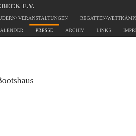
BECK E.V.
DERN/ VERANSTALTUNGEN
REGATTEN/WETTKÄMP
ALENDER
PRESSE
ARCHIV
LINKS
IMPR
Bootshaus