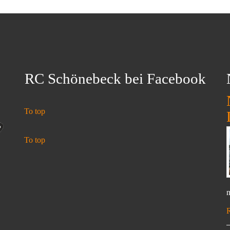
RC Schönebeck bei Facebook
To top
To top
n