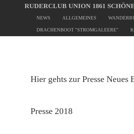
Oops, an error occurred! Code: 20260807030749f7bb70ea
RUDERCLUB UNION 1861 SCHÖNE
NEWS
ALLGEMEINES
WANDERRU
Skip
You
Home
Presse
Presse 2018
to
are
DRACHENBOOT "STROMGALEERE"
K
main
here:
content
Hier gehts zur Presse Neues 
Presse 2018