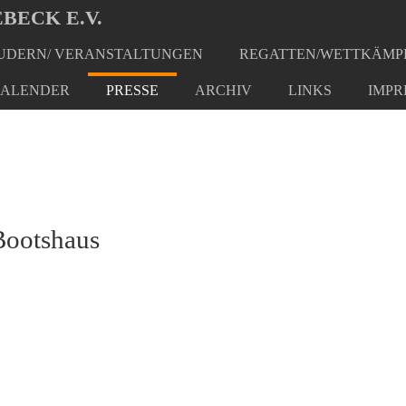
BECK E.V.
DERN/ VERANSTALTUNGEN
REGATTEN/WETTKÄMP
ALENDER
PRESSE
ARCHIV
LINKS
IMPR
Bootshaus