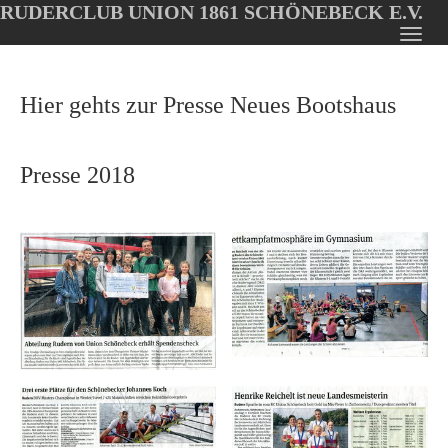
RUDERCLUB UNION 1861 SCHÖNEBECK E.V.
Oops, an error occurred! Code: 20260808040001b67084ac
Toggl
Skip
navig
to
Hier gehts zur Presse Neues Bootshaus
main
content
Presse 2018