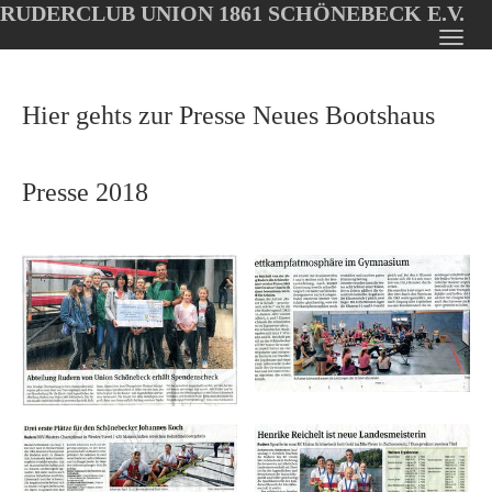
RUDERCLUB UNION 1861 SCHÖNEBECK E.V.
Oops, an error occurred! Code: 20260806020524fdff2b4f
Toggl
Skip
navig
to
Hier gehts zur Presse Neues Bootshaus
main
content
Presse 2018