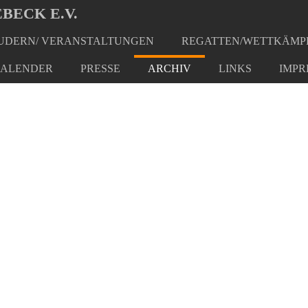
BECK E.V.
DERN/ VERANSTALTUNGEN
REGATTEN/WETTKÄMP
ALENDER
PRESSE
ARCHIV
LINKS
IMPR