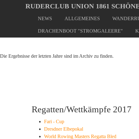
Oops, an error occurred! Code: 20260807010545e0ff73df
RUDERCLUB UNION 1861 SCHÖNE
NEWS
ALLGEMEINES
WANDERRU
Skip
You
Home
Archiv
2017
to
are
DRACHENBOOT "STROMGALEERE"
K
main
here:
content
Die Ergebnisse der letzten Jahre sind im Archiv zu finden.
Regatten/Wettkämpfe 2017
Fari - Cup
Dresdner Elbepokal
World Rowing Masters Regatta Bled