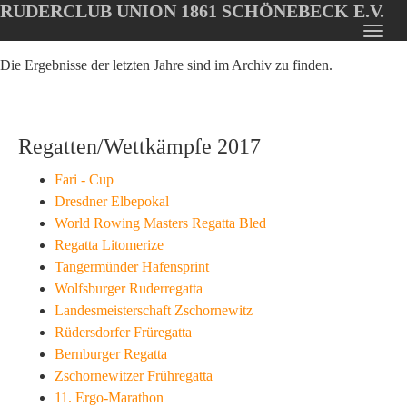
RUDERCLUB UNION 1861 SCHÖNEBECK E.V.
Oops, an error occurred! Code: 2026080802460891ea3135
Toggl
Skip
navig
Die Ergebnisse der letzten Jahre sind im Archiv zu finden.
to
main
content
Regatten/Wettkämpfe 2017
Fari - Cup
Dresdner Elbepokal
World Rowing Masters Regatta Bled
Regatta Litomerize
Tangermünder Hafensprint
Wolfsburger Ruderregatta
Landesmeisterschaft Zschornewitz
Rüdersdorfer Früregatta
Bernburger Regatta
Zschornewitzer Frühregatta
11. Ergo-Marathon