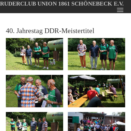
RUDERCLUB UNION 1861 SCHÖNEBECK E.V.
Oops, an error occurred! Code: 202608070714024591d1ba
Toggl
Skip
navig
to
40. Jahrestag DDR-Meistertitel
main
content